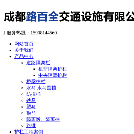

服务热线：
15908144560
网站首页
关于我们
产品中心
道路隔离栏
机非隔离护栏
中央隔离护栏
桥梁护栏
水马 水马围挡
防撞桶
铁马
塑马
拒马
隔离墩、隔离柱
路锥
护栏工程案例