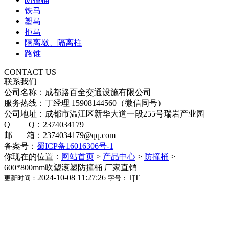
铁马
塑马
拒马
隔离墩、隔离柱
路锥
CONTACT US
联系我们
公司名称：成都路百全交通设施有限公司
服务热线：丁经理 15908144560（微信同号）
公司地址：成都市温江区新华大道一段255号瑞岩产业园
Q Q：2374034179
邮 箱：2374034179@qq.com
备案号：
蜀ICP备16016306号-1
你现在的位置：
网站首页
>
产品中心
>
防撞桶
>
600*800mm吹塑滚塑防撞桶 厂家直销
2024-10-08 11:27:26
T
|
T
更新时间：
字号：